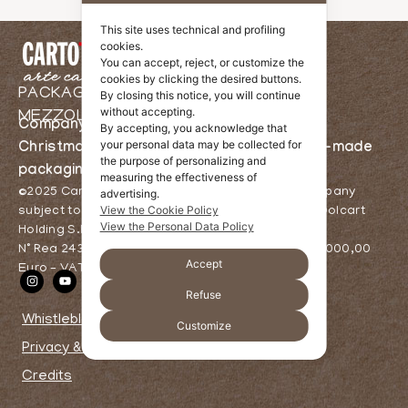
This site uses technical and profiling
cookies.
You can accept, reject, or customize the
cookies by clicking the desired buttons.
PACKAGING COMPANY BASED IN
By closing this notice, you will continue
without accepting.
MEZZOLOMBARDO, TRENTO
Company specialised in cardboard boxes,
By accepting, you acknowledge that
your personal data may be collected for
Christmas packaging, wine boxes, custom-made
the purpose of personalizing and
packaging and much more!
measuring the effectiveness of
©2025 Cartotrentina S.r.l. – A single-member company
advertising.
View the Cookie Policy
subject to the management and coordination of Dolcart
View the Personal Data Policy
Holding S.R.L.
N° Rea 243039, Fully Paid-Up Share Capital 1.000.000,00
Accept
Euro – VAT No. / Fiscal Code 02691910224
Refuse
Whistleblowing
Customize
Privacy & Cookies
Credits