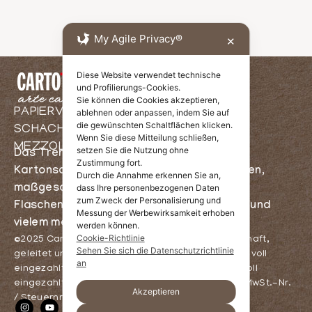
My Agile Privacy®
✕
Diese Website verwendet technische
und Profilierungs-Cookies.
Sie können die Cookies akzeptieren,
PAPIERVERARBEITUNG UND
ablehnen oder anpassen, indem Sie auf
die gewünschten Schaltflächen klicken.
SCHACHTELHERSTELLUNG IN
Wenn Sie diese Mitteilung schließen,
MEZZOLOMBARDO, TRIENT
setzen Sie die Nutzung ohne
Das Trentiner Packaging – Herstellung von
Zustimmung fort.
Kartonschachteln, Weihnachtsverpackungen,
Durch die Annahme erkennen Sie an,
maßgeschneidertem Packaging,
dass Ihre personenbezogenen Daten
zum Zweck der Personalisierung und
Flaschenschachteln, Kartonverpackungen und
Messung der Werbewirksamkeit erhoben
vielem mehr
werden können.
Cookie-Richtlinie
©2025 Cartotrentina S.r.l. – Einpersonengesellschaft,
Sehen Sie sich die Datenschutzrichtlinie
geleitet und koordiniert von Dolcart Holding S.R.L. voll
an
eingezahltes Stammkapital 1.000.000,00 Euro , voll
eingezahltes Stammkapital 1.000.000,00 Euro – MwSt.-Nr.
Akzeptieren
/ Steuernr. 02691910224