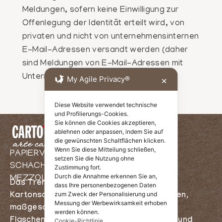
Meldungen, sofern keine Einwilligung zur
Offenlegung der Identität erteilt wird, von
privaten und nicht von unternehmensinternen
E-Mail-Adressen versandt werden (daher
sind Meldungen von E-Mail-Adressen mit
Unternehmensdomain zu vermeiden).
My Agile Privacy®
✕
Diese Website verwendet technische
und Profilierungs-Cookies.
Sie können die Cookies akzeptieren,
ablehnen oder anpassen, indem Sie auf
die gewünschten Schaltflächen klicken.
Wenn Sie diese Mitteilung schließen,
PAPIERVERARBEITUNG UND
setzen Sie die Nutzung ohne
SCHACHTELHERSTELLUNG IN
Zustimmung fort.
Durch die Annahme erkennen Sie an,
MEZZOLOMBARDO, TRIENT
Das Trentiner Packaging – Herstellung von
dass Ihre personenbezogenen Daten
zum Zweck der Personalisierung und
Kartonschachteln, Weihnachtsverpackungen,
Messung der Werbewirksamkeit erhoben
maßgeschneidertem Packaging,
werden können.
Flaschenschachteln, Kartonverpackungen und
Cookie-Richtlinie