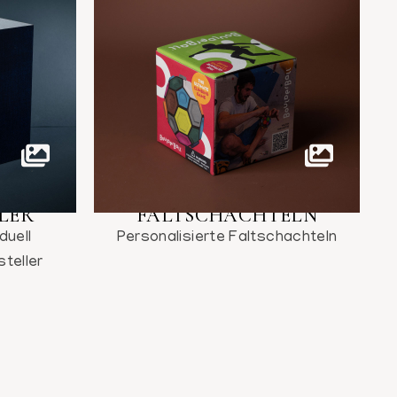
LER
FALTSCHACHTELN
duell
Personalisierte Faltschachteln
teller