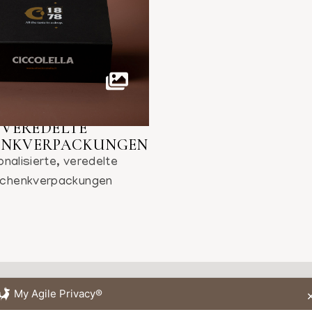
VEREDELTE
ENKVERPACKUNGEN
nalisierte, veredelte
chenkverpackungen
My Agile Privacy®
FÜR INFORMATIONEN UND KOSTENVORANSCHLÄGE