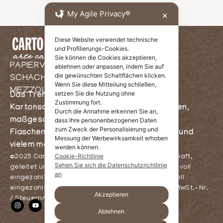
My Agile Privacy®
✕
Diese Website verwendet technische
und Profilierungs-Cookies.
Sie können die Cookies akzeptieren,
PAPIERVERARBEITUNG UND
ablehnen oder anpassen, indem Sie auf
die gewünschten Schaltflächen klicken.
SCHACHTELHERSTELLUNG IN
Wenn Sie diese Mitteilung schließen,
MEZZOLOMBARDO, TRIENT
setzen Sie die Nutzung ohne
Das Trentiner Packaging – Herstellung von
Zustimmung fort.
Kartonschachteln, Weihnachtsverpackungen,
Durch die Annahme erkennen Sie an,
maßgeschneidertem Packaging,
dass Ihre personenbezogenen Daten
zum Zweck der Personalisierung und
Flaschenschachteln, Kartonverpackungen und
Messung der Werbewirksamkeit erhoben
vielem mehr
werden können.
Cookie-Richtlinie
©2025 Cartotrentina S.r.l. – Einpersonengesellschaft,
Sehen Sie sich die Datenschutzrichtlinie
geleitet und koordiniert von Dolcart Holding S.R.L. voll
an
eingezahltes Stammkapital 1.000.000,00 Euro , voll
eingezahltes Stammkapital 1.000.000,00 Euro – MwSt.-Nr.
Akzeptieren
/ Steuernr. 02691910224
Ablehnen