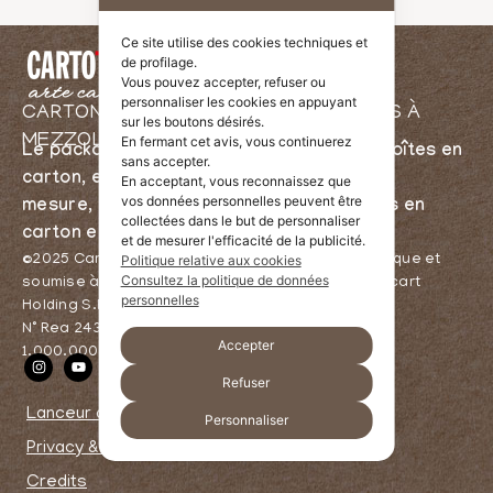
Ce site utilise des cookies techniques et
de profilage.
Vous pouvez accepter, refuser ou
personnaliser les cookies en appuyant
CARTONNERIE ET FABRICANT DE BOÎTES À
sur les boutons désirés.
MEZZOLOMBARDO, TRENTE
En fermant cet avis, vous continuerez
Le packaging du Trentin – Production de boîtes en
sans accepter.
carton, emballages de Noël, packaging sur
En acceptant, vous reconnaissez que
vos données personnelles peuvent être
mesure, boîtes pour bouteilles, emballages en
collectées dans le but de personnaliser
carton et bien plus
et de mesurer l'efficacité de la publicité.
©2025 Cartotrentina S.r.l. – Société à associé unique et
Politique relative aux cookies
Consultez la politique de données
soumise à la direction et à la coordination de Dolcart
personnelles
Holding S.R.L.
N° Rea 243039, Capital social entièrement libéré
Accepter
1.000.000,00 € – TVA / Code fiscal 02691910224
Refuser
Lanceur d’alerte
Personnaliser
Privacy & Cookies
Credits