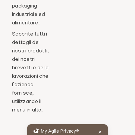
packaging
industriale ed
alimentare.
Scoprite tutti i
dettagli dei
nostri prodotti,
dei nostri
brevetti e delle
lavorazioni che
l’azienda
fornisce,
utilizzando il
menu in alto.
My Agile Privacy®
✕