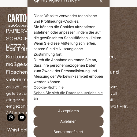
✕
Diese Website verwendet technische
und Profilierungs-Cookies.
Sie können die Cookies akzeptieren,
PAPIERVERARBEITUNG UND
ablehnen oder anpassen, indem Sie auf
die gewünschten Schaltflächen klicken.
SCHACHTELHERSTELLUNG IN
Wenn Sie diese Mitteilung schließen,
MEZZOLOMBARDO, TRIENT
setzen Sie die Nutzung ohne
Das Trentiner Packaging – Herstellung von
Zustimmung fort.
Kartonschachteln, Weihnachtsverpackungen,
Durch die Annahme erkennen Sie an,
maßgeschneidertem Packaging,
dass Ihre personenbezogenen Daten
zum Zweck der Personalisierung und
Flaschenschachteln, Kartonverpackungen und
Messung der Werbewirksamkeit erhoben
vielem mehr
werden können.
Cookie-Richtlinie
©2025 Cartotrentina S.r.l. – Einpersonengesellschaft,
Sehen Sie sich die Datenschutzrichtlinie
geleitet und koordiniert von Dolcart Holding S.R.L. voll
an
eingezahltes Stammkapital 1.000.000,00 Euro , voll
eingezahltes Stammkapital 1.000.000,00 Euro – MwSt.-Nr.
Akzeptieren
/ Steuernr. 02691910224
Ablehnen
Whistleblowing
Benutzerdefiniert