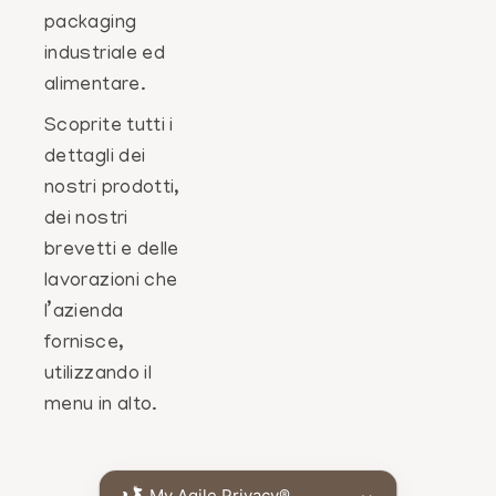
packaging
industriale ed
alimentare.
Scoprite tutti i
dettagli dei
nostri prodotti,
dei nostri
brevetti e delle
lavorazioni che
l’azienda
fornisce,
utilizzando il
menu in alto.
My Agile Privacy®